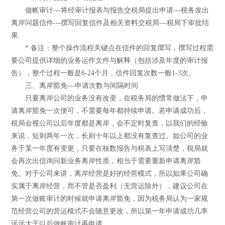
做帐审计---将经审计报表与报告交税局提出申请---税务发出
离岸问题信件---撰写回复信件及相关资料交税局---税局下审批结
果
* 备注：整个操作流程关键点在信件的回复撰写，撰写过程需
要公司提供详细的业务运作文件与解释（包括涉及年度的审计报
告），整个过程一般是6-24个月，信件回复次数一般1-3次。
三、离岸豁免---申请次数与间隔时间
只要离岸公司的业务没有改变，在税务局的惯常做法下，申
请离岸豁免一次便可，不需要每年都持续申请。若申请成功后，
税局会视公司以后年度都是离岸，会不定时复查，以我们的经验
来说，短则两年一次，长则十年以上都没有复查过。如公司的业
务于某一年度有变更，只要在核数报告与税表上写清楚，税局就
会再次出信询问新业务离岸性质，相当于需要重新申请离岸豁
免。对于公司来讲，离岸经营是好的经营模式，所以如果公司确
实属于离岸经营，而不管是否盈利（无营运除外），建议公司在
第一次做账审计的时候就申请离岸豁免，因为税务局认为一家规
范经营公司的营运模式不会随意更改，所以第一年申请成功几率
远远大于以后做账审计再申请。