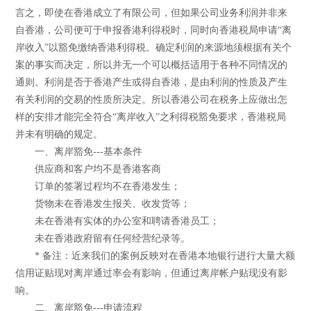
言之，即使在香港成立了有限公司，但如果公司业务利润并非来
自香港，公司便可于申报香港利得税时，同时向香港税局申请“离
岸收入”以豁免缴纳香港利得税。确定利润的来源地须根据有关个
案的事实而决定，所以并无一个可以概括适用于各种不同情况的
通则。利润是否于香港产生或得自香港，是由利润的性质及产生
有关利润的交易的性质所决定。所以香港公司在税务上应做出怎
样的安排才能完全符合“离岸收入”之利得税豁免要求，香港税局
并未有明确的规定。
一、离岸豁免---基本条件
供应商和客户均不是香港客商
订单的签署过程均不在香港发生；
货物未在香港发生报关、收发货等；
未在香港有实体的办公室和聘请香港员工；
未在香港政府留有任何经营纪录等。
* 备注：近来我们的案例反映对在香港本地银行进行大量大额
信用证贴现对离岸通过率会有影响，但通过离岸帐户贴现没有影
响。
二、离岸豁免---申请流程