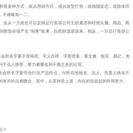
很多种方式，或从用词方式，或从发型打扮，或抽烟姿态，或肢体语
，不难略知一二。
这从一方面也可以反映足疗美容公司主的素质和经营头脑。商品、商
的附加价值产生“相乘”效果，自然财源滚滚来。相反，一旦足疗美容公
。
会所名字要字音响亮、字义吉祥、字形优美，要文雅、悦耳、易记，奇
利于众人接受，要力避重名和不雅之名的出现。
会所名字要符合行业产品特点，与所在地地名、法人、负责人姓名不
的有关特点相吻合。其中，从某种意上讲，内在的信息起的作用更大。
写？